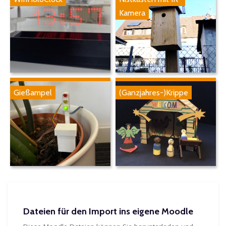
Kamera
Gießampel
(Ganzjahres-)Krippe
Blöcke
Blöcke
Dateien für den Import ins eigene Moodle