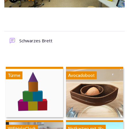
Schwarzes Brett
Türme
Avocadoboot
WifiHoloClock
Nistkasten mit IR-