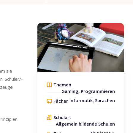
Blöcke
[eLan] Course Enrolment Custom überspringen
em sie
n. Schüler/-
Themen
kzeuge
Gaming, Programmieren
Informatik, Sprachen
Fächer
Schulart
rinzipien
Allgemein bildende Schulen
Ab Klasse 6