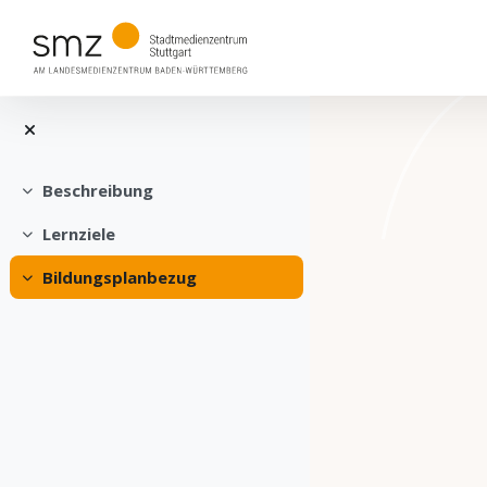
Blöcke
[eLan] CTA Area Two ü
Beschreibung
Einklappen
Lernziele
Einklappen
Bildungsplanbezug
Einklappen
Zum Hauptinhalt