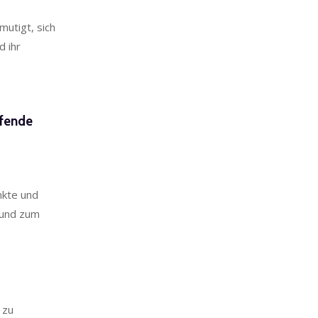
mutigt, sich
d ihr
ifende
nkte und
 und zum
 zu