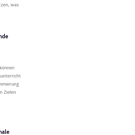
etzen, was
ende
 können
kunterricht
ammierung
n Zielen
nale