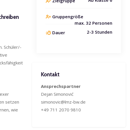
Zielgruppe
Gruppengröße
chreiben
max. 32 Personen
2-3 Stunden
Dauer
. Schüler/-
tive
cksfähigkeit
Kontakt überspringen
Kontakt
Ansprechspartner
Dejan Simonović
lexer
simonovic@lmz-bw.de
nen setzen
‪+49 711 2070 9810
rnen, wie