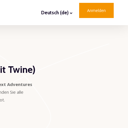
Anmelden
Deutsch ‎(de)‎
it Twine)
ext Adventures
nden Sie alle
ot.