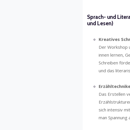
Sprach- und Litera
und Lesen)
Kreatives Sch
Der Workshop un
innen lernen, G
Schreiben förde
und das literar
Erzähltechnik
Das Erstellen 
Erzählstrukture
sich intensiv m
man Spannung a