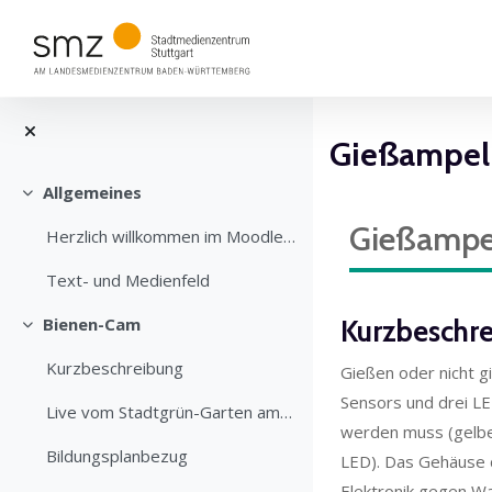
Zum Hauptinhalt
Blöcke
Gießampel
Allgemeines
Blöcke
Einklappen
Gießampe
Herzlich willkommen im Moodlekurs "Stadtgrün-Garte...
Text- und Medienfeld
Bienen-Cam
Kurzbeschr
Einklappen
Kurzbeschreibung
Gießen oder nicht g
Sensors und drei L
Live vom Stadtgrün-Garten am SMZ Stuttgart
werden muss (gelbe 
Bildungsplanbezug
LED). Das Gehäuse de
Elektronik gegen Wa