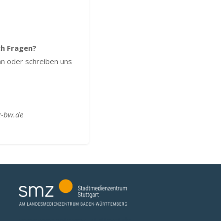
ch Fragen?
an oder schreiben uns
z-bw.de
www.angebote.smz-stuttgart.de