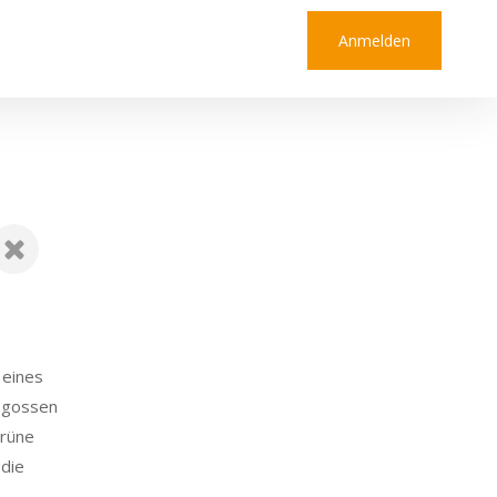
Anmelden
e eines
gegossen
grüne
 die