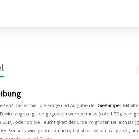
l
eibung
ießen? Das ist hier die Frage und Aufgabe der
Gießampel
. Mithilf
ED wird angezeigt, ob gegossen werden muss (rote LED), bald 
LED), oder ob die Feuchtigkeit der Erde im grünen Bereich ist (
s Sensors wird gedruckt und optional mit Silikon o.ä. gefüllt, um
ssereintritt zu schützen.