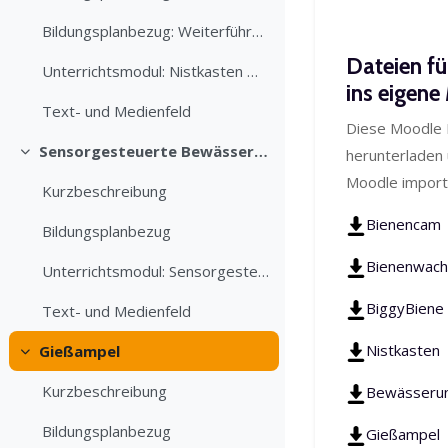
Blöcke
Blöcke
Bildungsplanbezug: Weiterführende Schule
Dateien fü
Unterrichtsmodul: Nistkasten mit IR-Kamera
ins eigen
Text- und Medienfeld
Diese Moodle 
Sensorgesteuerte Bewässerung
herunterladen 
Einklappen
Moodle import
Kurzbeschreibung
Bienencam
Bildungsplanbezug
Bienenwach
Unterrichtsmodul: Sensorgesteuerte Bewässerung
BiggyBiene
Text- und Medienfeld
Nistkasten
Gießampel
Einklappen
Kurzbeschreibung
Bewässeru
Bildungsplanbezug
Gießampel